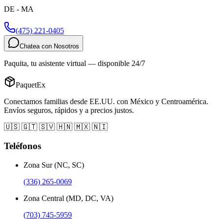
DE - MA
(475) 221-0405
Chatea con Nosotros
Paquita, tu asistente virtual — disponible 24/7
PaquetEx
Conectamos familias desde EE.UU. con México y Centroamérica.
Envíos seguros, rápidos y a precios justos.
🇺🇸 🇬🇹 🇸🇻 🇭🇳 🇲🇽 🇳🇮
Teléfonos
Zona Sur (NC, SC)
(336) 265-0069
Zona Central (MD, DC, VA)
(703) 745-5959